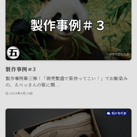
製作事例＃3
製作事例第三弾！「商売繁盛で笹持ってこい！」でお馴染み
の、えべっさんの笹に関...
2025年4月24日
製作事例集